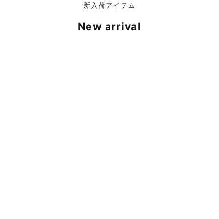
新入荷アイテム
New arrival
カートに追加
カートに追加
CARA VINTAGE&SELECT
CARA VINTAGE&SELECT
Louis Vuitton ルイヴィトン
Christian Dior クリスチャン
二つ折り財布 ポルトフォイ
ディオール カナージュ マイ
ユスレンダー ダミエ グラフ
クロ バニティバッグ ラムス
ィット N63261 レザー ブラ
キン ブラック チャーム レデ