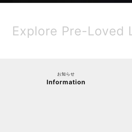
人
も
幸
せ
Explore Pre-Loved 
に
な
れ
る
持
続
可
能
お知らせ
な
Information
社
会
の
実
現
を
後
押