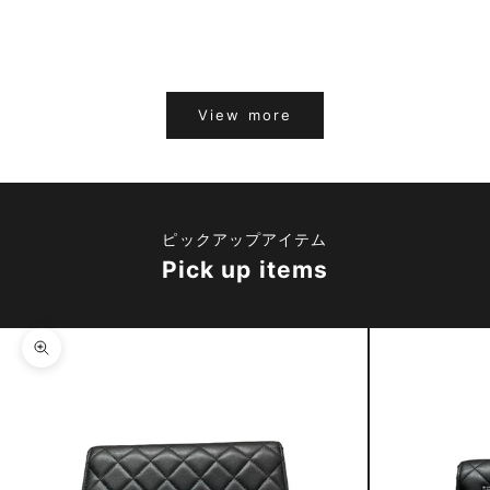
ス メンズ
1M0506
セール価格
セール価格
¥289,000
¥69,900
View more
ピックアップアイテム
Pick up items
ズームイン