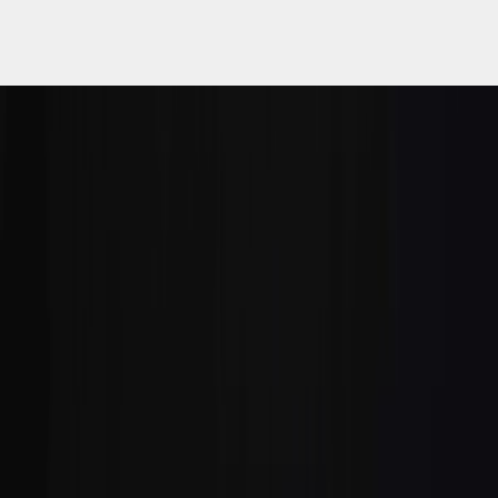
リ
View more
ユ
ー
ス
に
取
り
組
む
こ
と
で
環
境
に
や
さ
し
く
、
使
う