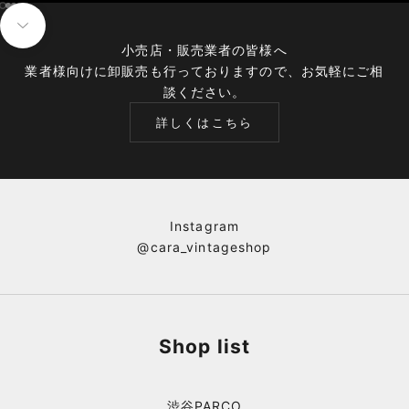
I18n Error: Missing interpolation value "page" for "項目に移動する {{ p
I18n Error: Missing interpolation value "page" for "項目に移動する {{ 
I18n Error: Missing interpolation value "page" for "項目に移動する {{
次のセクションに移動
小売店・販売業者の皆様へ
業者様向けに卸販売も行っておりますので、お気軽にご相
談ください。
詳しくはこちら
Instagram
@cara_vintageshop
Shop list
渋谷PARCO