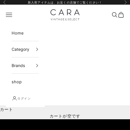
コンテンツへスキップ
新入荷アイテムは、
お近くの店舗
でご覧ください！
前へ
次
CARA vintage&sel
メニュー
検索
カー
Home
Category
Brands
shop
ログイン
カート
カートが空です