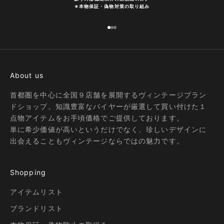
※
本物保証・偽物対策の取り組み
I18n Error: Missing interpolation
I18n Error: Missing interpolatio
I18n Error: Missing interpolati
About us
首都圏を中心に全国９店舗を展開するヴィンテージブラン
ドショップ。知識豊富なバイヤーが厳選して買い付けた１
点物アイテムをお手頃価格でご提供しております。
単に希少価値が高いというだけでなく、珍しいデザインに
出会えることもヴィンテージならではの魅力です。
Shopping
アイテムリスト
ブランドリスト