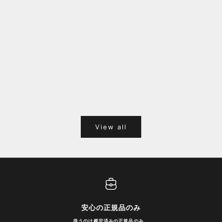
し
し
ま
す
。
福岡キャナルシティオーパ 1F POPUPのご案内
Webサ
ポイント
View all
安心の正規品のみ
扱うのは鑑定済みの正規品のみ。