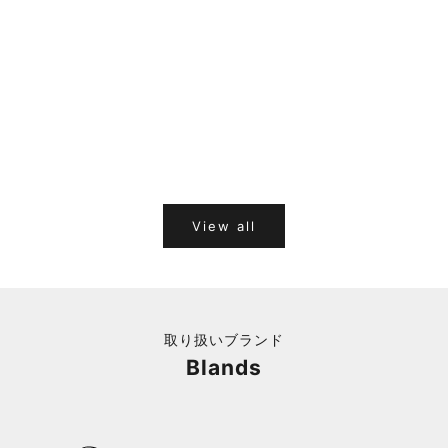
カートに追加
CARA VINTAGE&SELECT
CARA VINTAGE&SELECT
専用 AG-TI260207-12
BH251223-U8 PRADA
HERMES
セール価格
¥179,000
セール価格
¥37,100
View all
取り扱いブランド
Blands