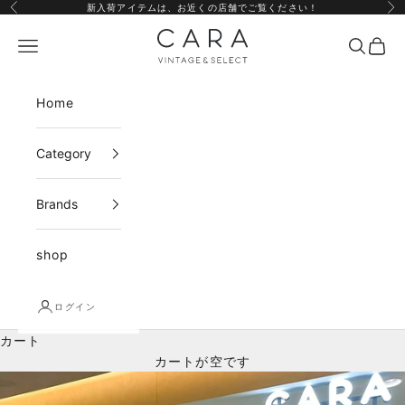
コンテンツへスキップ
新入荷アイテムは、
お近くの店舗
でご覧ください！
前へ
次
CARA vintage&select
メニュー
検索
カー
Home
Category
Brands
shop
ログイン
カート
カートが空です