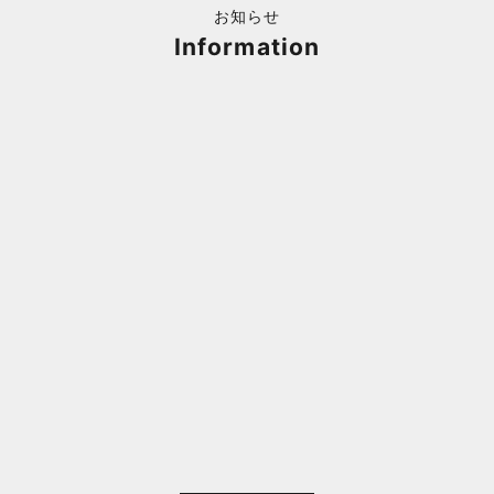
お知らせ
Information
福岡キャナルシティオーパ 1F POPUPのご案内
Webサ
ポイント