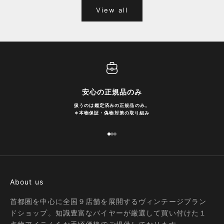
View all
安心の正規品のみ
扱うのは鑑定済みの正規品のみ。
※
本物保証・偽物対策の取り組み
I18n Error: Missing interpolation
I18n Error: Missing interpolatio
I18n Error: Missing interpolati
About us
首都圏を中心に全国９店舗を展開するヴィンテージブラン
ドショップ。知識豊富なバイヤーが厳選して買い付けた１