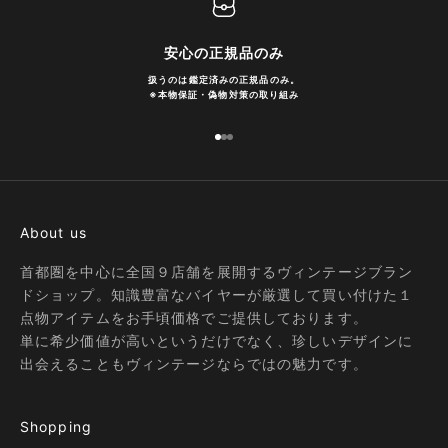
安心の正規品のみ
扱うのは鑑定済みの正規品のみ。
※
本物保証・偽物対策の取り組み
I18n Error: Missing interpolation
I18n Error: Missing interpolatio
I18n Error: Missing interpolati
About us
首都圏を中心に全国９店舗を展開するヴィンテージブラン
ドショップ。知識豊富なバイヤーが厳選して買い付けた１
点物アイテムをお手頃価格でご提供しております。
単に希少価値が高いというだけでなく、珍しいデザインに
出会えることもヴィンテージならではの魅力です。
Shopping