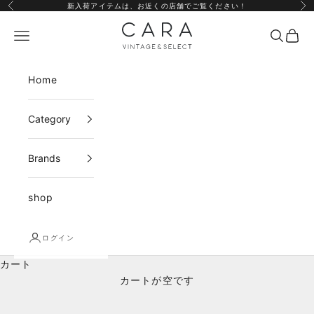
コンテンツへスキップ
新入荷アイテムは、
お近くの店舗
でご覧ください！
前へ
次
CARA vintage&select
メニュー
検索
カー
Home
Category
Brands
shop
ログイン
カート
カートが空です