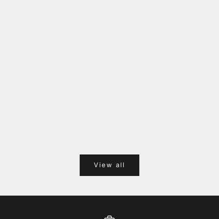
福岡キャナルシティオーパ 1F POPUPのご案内
Webサ
ポイント
View all