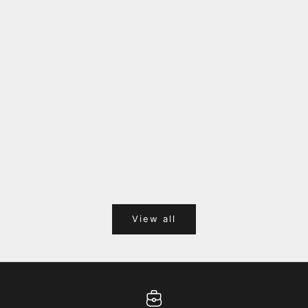
福岡キャナルシティオーパ 1F POPUPのご案内
Webサ
ポイント
View all