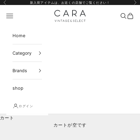
コンテンツへスキップ
新入荷アイテムは、
お近くの店舗
でご覧ください！
前へ
次
CARA vintage&select
メニュー
検索
カー
Home
Category
Brands
shop
ログイン
カート
カートが空です