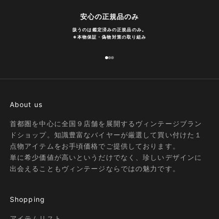
安心の正規品のみ
扱うのは鑑定済みの正規品のみ。
※
本物保証・偽物対策の取り組み
I18n Error: Missing interpolation
I18n Error: Missing interpolatio
I18n Error: Missing interpolati
About us
首都圏を中心に全国９店舗を展開するヴィンテージブラン
ドショップ。知識豊富なバイヤーが厳選して買い付けた１
点物アイテムをお手頃価格でご提供しております。
単に希少価値が高いというだけでなく、珍しいデザインに
出会えることもヴィンテージならではの魅力です。
Shopping
アイテムリスト