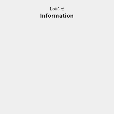
お知らせ
Information
福岡キャナルシティオーパ 1F POPUPのご案内
Webサ
ポイント