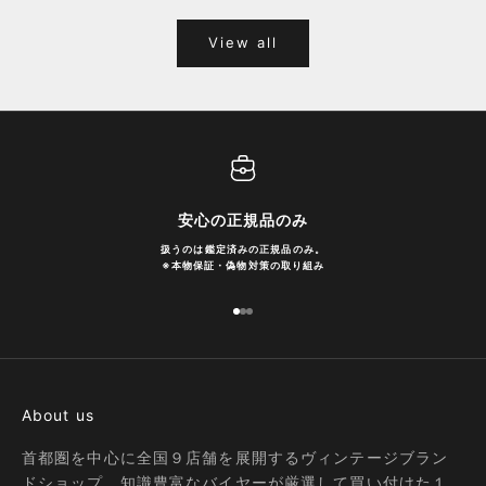
View all
安心の正規品のみ
扱うのは鑑定済みの正規品のみ。
※
本物保証・偽物対策の取り組み
I18n Error: Missing interpolation
I18n Error: Missing interpolatio
I18n Error: Missing interpolati
About us
首都圏を中心に全国９店舗を展開するヴィンテージブラン
ドショップ。知識豊富なバイヤーが厳選して買い付けた１