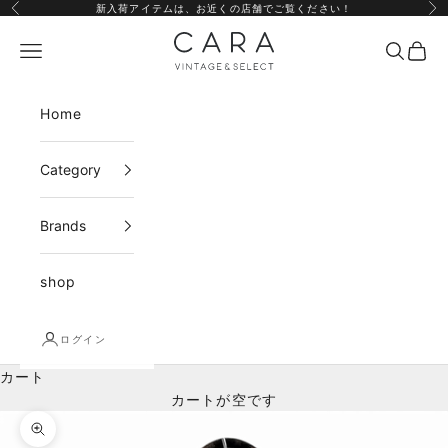
コンテンツへスキップ
新入荷アイテムは、
お近くの店舗
でご覧ください！
前へ
次
CARA vintage&select
メニュー
検索
カー
Home
Category
Brands
shop
ログイン
カート
カートが空です
ズームイン