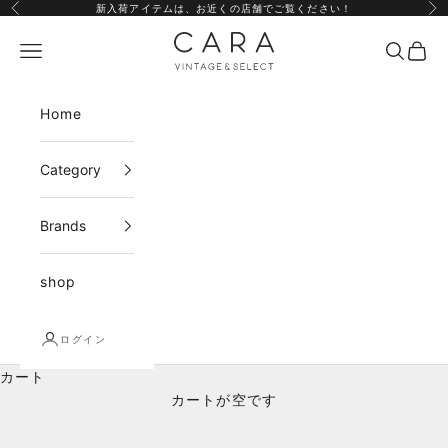
コンテンツへスキップ
新入荷アイテムは、
お近くの店舗
でご覧ください！
前へ
次
CARA vintage&select
メニュー
検索
カー
Home
Category
Brands
shop
ログイン
カート
カートが空です