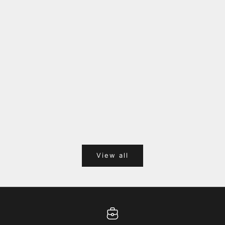
福岡キャナルシティオーパ 1F POPUPのご案内
Webサ
ポイント
View all