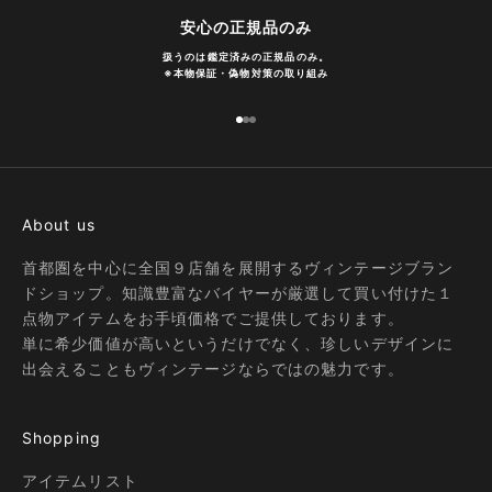
安心の正規品のみ
扱うのは鑑定済みの正規品のみ。
※
本物保証・偽物対策の取り組み
I18n Error: Missing interpolation
I18n Error: Missing interpolatio
I18n Error: Missing interpolati
About us
首都圏を中心に全国９店舗を展開するヴィンテージブラン
ドショップ。知識豊富なバイヤーが厳選して買い付けた１
点物アイテムをお手頃価格でご提供しております。
単に希少価値が高いというだけでなく、珍しいデザインに
出会えることもヴィンテージならではの魅力です。
Shopping
アイテムリスト