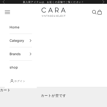
コンテンツへスキップ
新入荷アイテムは、
お近くの店舗
でご覧ください！
前へ
次
CARA vintage&select
メニュー
検索
カー
Home
Category
Brands
shop
ログイン
カート
カートが空です