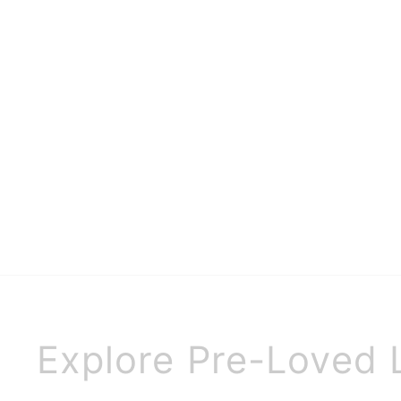
SAINT LAURENT
CELINE
Saint Laurent イヴサンロー
CELINE セリーヌ サングラ
ラン サングラス
ス
セール価格
セール価格
¥9,310
¥8,900
Explore Pre-Loved 