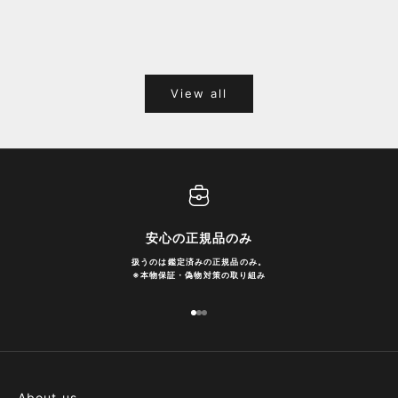
福岡キャナルシティオーパ 1F POPUPのご案内
Webサ
ポイント
View all
安心の正規品のみ
扱うのは鑑定済みの正規品のみ。
※
本物保証・偽物対策の取り組み
I18n Error: Missing interpolation
I18n Error: Missing interpolatio
I18n Error: Missing interpolati
About us