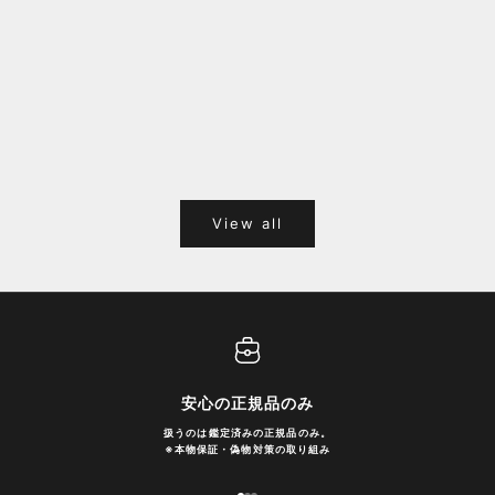
福岡キャナルシティオーパ 1F POPUPのご案内
Webサ
ポイント
View all
安心の正規品のみ
扱うのは鑑定済みの正規品のみ。
※
本物保証・偽物対策の取り組み