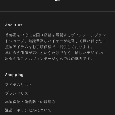
I18n Error: Missing interpolation
I18n Error: Missing interpolatio
I18n Error: Missing interpolati
About us
首都圏を中心に全国９店舗を展開するヴィンテージブラン
ドショップ。知識豊富なバイヤーが厳選して買い付けた１
点物アイテムをお手頃価格でご提供しております。
単に希少価値が高いというだけでなく、珍しいデザインに
出会えることもヴィンテージならではの魅力です。
Shopping
アイテムリスト
ブランドリスト
本物保証・偽物防止の取組み
返品・キャンセルについて