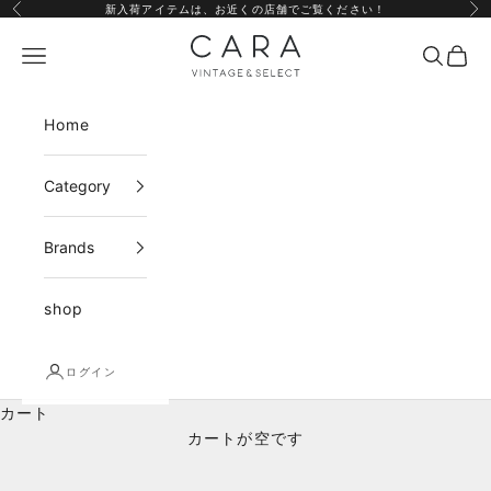
コンテンツへスキップ
新入荷アイテムは、
お近くの店舗
でご覧ください！
前へ
次
CARA vintage&select
メニュー
検索
カー
Home
Category
Brands
shop
ログイン
カート
カートが空です