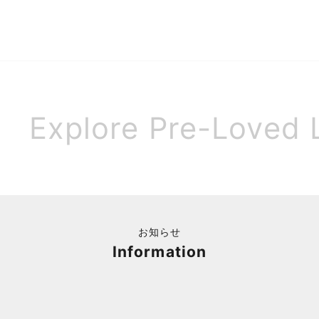
ラガモリボンバレッタ
ラガモ ヴァラキーホルダー
セール価格
セール価格
¥12,900
¥9,900
Explore Pre-Loved 
お知らせ
Information