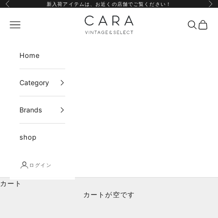
コンテンツへスキップ
新入荷アイテムは、
お近くの店舗
でご覧ください！
前へ
次
CARA vintage&select
メニュー
検索
カー
Home
Category
Brands
shop
ログイン
カート
カートが空です