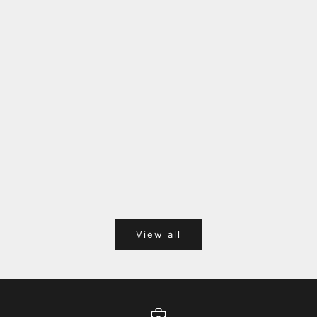
福岡キャナルシティオーパ 1F POPUPのご案内
Webサ
ポイント
View all