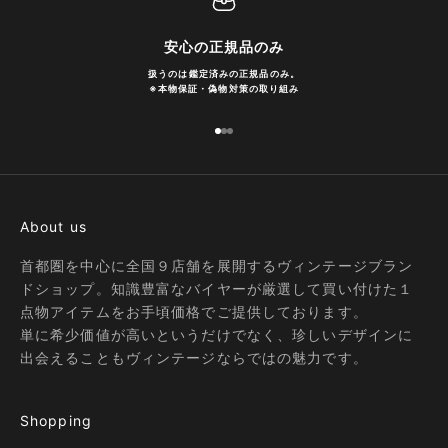
安心の正規品のみ
扱うのは鑑定済みの正規品のみ。
※
本物保証・偽物対策の取り組み
I18n Error: Missing interpolation
I18n Error: Missing interpolatio
I18n Error: Missing interpolati
About us
首都圏を中心に全国９店舗を展開するヴィンテージブラン
ドショップ。知識豊富なバイヤーが厳選して買い付けた１
点物アイテムをお手頃価格でご提供しております。
単に希少価値が高いというだけでなく、珍しいデザインに
出会えることもヴィンテージならではの魅力です。
Shopping