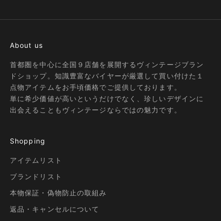
I18n Error: Missing interpolation
I18n Error: Missing interpolatio
I18n Error: Missing interpolati
About us
首都圏を中心に全国９店舗を展開するヴィンテージブラン
ドショップ。知識豊富なバイヤーが厳選して買い付けた１
点物アイテムをお手頃価格でご提供しております。
単に希少価値が高いというだけでなく、珍しいデザインに
出会えることもヴィンテージならではの魅力です。
Shopping
アイテムリスト
ブランドリスト
本物保証・偽物防止の取組み
返品・キャンセルについて