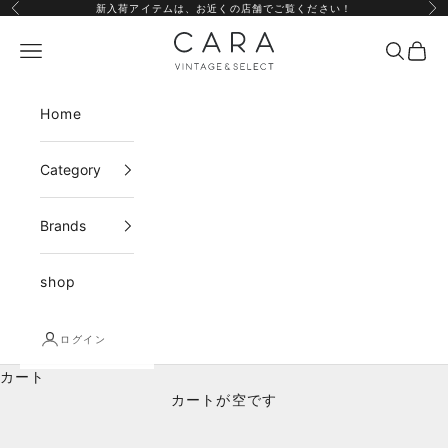
コンテンツへスキップ
新入荷アイテムは、
お近くの店舗
でご覧ください！
前へ
次
CARA vintage&select
メニュー
検索
カー
Home
Category
Brands
shop
ログイン
カート
カートが空です