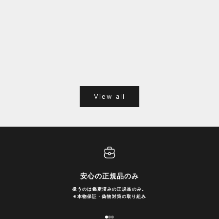
福岡キャナルシティオーパ 1F POPUPのご案内
Webサ
ポイント
View all
安心の正規品のみ
扱うのは鑑定済みの正規品のみ。
※
本物保証・偽物対策の取り組み