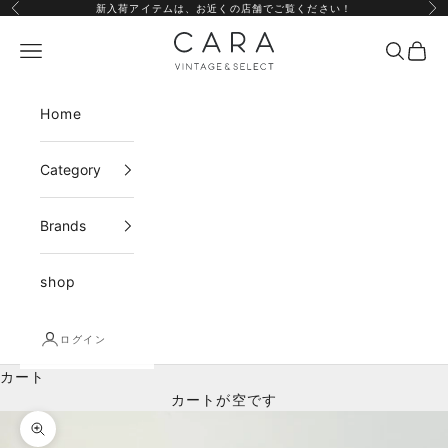
コンテンツへスキップ
新入荷アイテムは、
お近くの店舗
でご覧ください！
前へ
次
CARA vintage&select
メニュー
検索
カー
Home
Category
Brands
shop
ログイン
カート
カートが空です
ズームイン