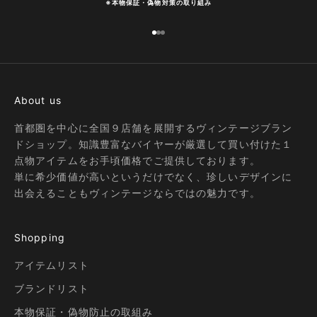
※
本物保証・偽物対策の取り組み
I18n Error: Missing interpolation
I18n Error: Missing interpolatio
I18n Error: Missing interpolati
About us
首都圏を中心に全国９店舗を展開するヴィンテージブラン
ドショップ。知識豊富なバイヤーが厳選して買い付けた１
点物アイテムをお手頃価格でご提供しております。
単に希少価値が高いというだけでなく、珍しいデザインに
出会えることもヴィンテージならではの魅力です。
Shopping
アイテムリスト
ブランドリスト
本物保証・偽物防止の取組み