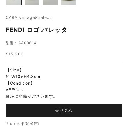
CARA vintage&select
FENDI ロゴ バレッタ
型番 : AA00614
セール価格
¥15,900
【Size】
約 W10×H4.8cm
【Condition】
ABランク
僅かに小傷がございます。
売り切れ
共有する