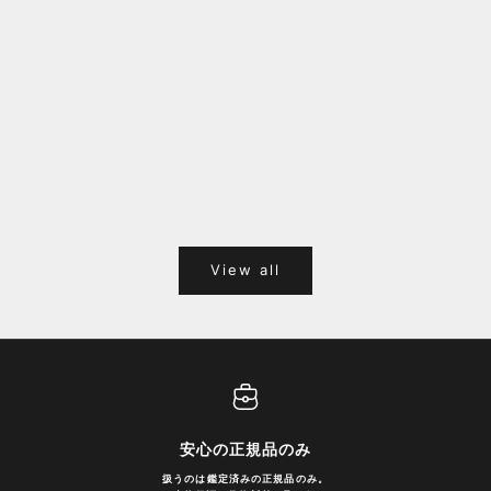
福岡キャナルシティオーパ 1F POPUPのご案内
Webサ
ポイント
View all
安心の正規品のみ
扱うのは鑑定済みの正規品のみ。