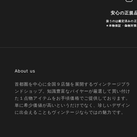
安心の正規
扱うのは鑑定済みの正
※
本物保証・偽物対策
About us
首都圏を中心に全国９店舗を展開するヴィンテージブラ
ンドショップ。知識豊富なバイヤーが厳選して買い付け
た１点物アイテムをお手頃価格でご提供しております。
単に希少価値が高いというだけでなく、珍しいデザイン
に出会えることもヴィンテージならではの魅力です。