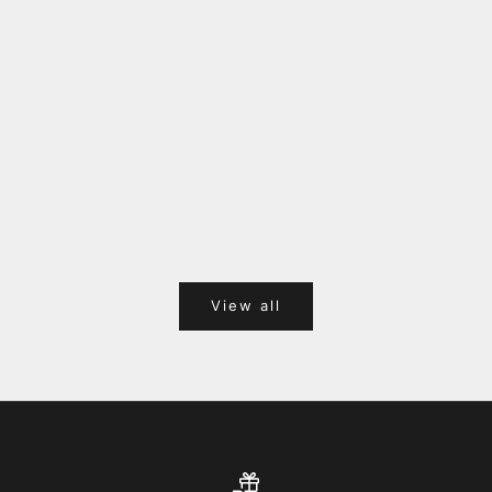
上野マルイ店 グランドオープン！
View all