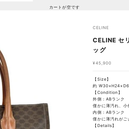
カートが空です
CELINE
CELINE 
ッグ
セール価格
¥45,900
【Size】
約 W30×H24×D
【Condition】
外側：ABランク
僅かに薄汚れ、小
内側：ABランク
僅かに薄汚れがご
【Details】