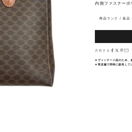
内側ファスナーポ
商品ランク / 返
共有する
※ヴィンテージ品のため、
※実店舗で同時に販売して