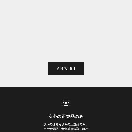
福岡キャナルシティオーパ 1F POPUPのご案内
Webサ
ポイント
View all
安心の正規品のみ
扱うのは鑑定済みの正規品のみ。
※
本物保証・偽物対策の取り組み