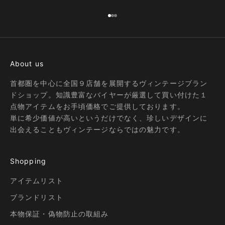
I18n Error: Missing interpolation
I18n Error: Missing interpolatio
I18n Error: Missing interpolati
About us
首都圏を中心に全国９店舗を展開するヴィンテージブラン
ドショップ。知識豊富なバイヤーが厳選して買い付けた１
点物アイテムをお手頃価格でご提供しております。
単に希少価値が高いというだけでなく、珍しいデザインに
出会えることもヴィンテージならではの魅力です。
Shopping
アイテムリスト
ブランドリスト
本物保証・偽物防止の取組み