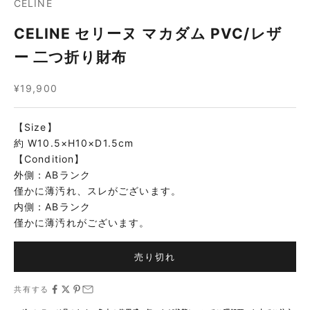
CELINE
CELINE セリーヌ マカダム PVC/レザ
ー 二つ折り財布
セール価格
¥19,900
【Size】
約 W10.5×H10×D1.5cm
【Condition】
外側：ABランク
僅かに薄汚れ、スレがございます。
内側：ABランク
僅かに薄汚れがございます。
売り切れ
共有する