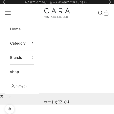
コンテンツへスキップ
新入荷アイテムは、
お近くの店舗
でご覧ください！
前へ
次
CARA vintage&select
メニュー
検索
カー
Home
Category
Brands
shop
ログイン
カート
カートが空です
ズームイン