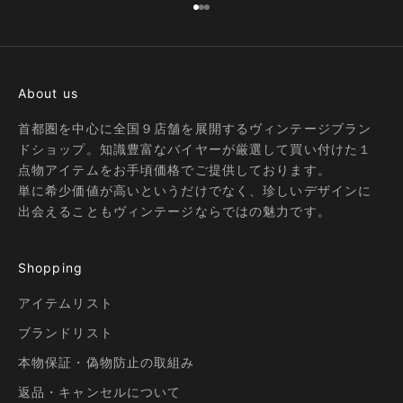
I18n Error: Missing interpolation
I18n Error: Missing interpolatio
I18n Error: Missing interpolati
About us
首都圏を中心に全国９店舗を展開するヴィンテージブラン
ドショップ。知識豊富なバイヤーが厳選して買い付けた１
点物アイテムをお手頃価格でご提供しております。
単に希少価値が高いというだけでなく、珍しいデザインに
出会えることもヴィンテージならではの魅力です。
Shopping
アイテムリスト
ブランドリスト
本物保証・偽物防止の取組み
返品・キャンセルについて