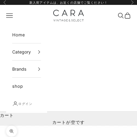
コンテンツへスキップ
新入荷アイテムは、
お近くの店舗
でご覧ください！
前へ
次
CARA vintage&select
メニュー
検索
カー
Home
Category
Brands
shop
ログイン
カート
カートが空です
ズームイン