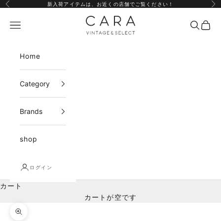
コンテンツへスキップ
新入荷アイテムは、
お近くの店舗
でご覧ください！
前へ
次
CARA vintage&select
メニュー
検索
カー
Home
Category
Brands
shop
ログイン
カート
カートが空です
ズームイン