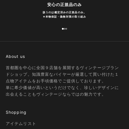
安心の正規品のみ
扱うのは鑑定済みの正規品のみ。
※
本物保証・偽物対策の取り組み
I18n Error: Missing interpolation
I18n Error: Missing interpolatio
I18n Error: Missing interpolati
About us
首都圏を中心に全国９店舗を展開するヴィンテージブラン
ドショップ。知識豊富なバイヤーが厳選して買い付けた１
点物アイテムをお手頃価格でご提供しております。
単に希少価値が高いというだけでなく、珍しいデザインに
出会えることもヴィンテージならではの魅力です。
Shopping
アイテムリスト