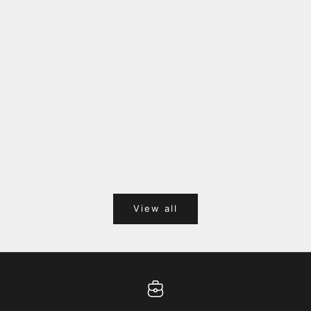
福岡キャナルシティオーパ 1F POPUPのご案内
Webサ
ポイント
View all