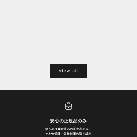
福岡キャナルシティオーパ 1F POPUPのご案内
Webサ
ポイント
View all
安心の正規品のみ
扱うのは鑑定済みの正規品のみ。
※
本物保証・偽物対策の取り組み