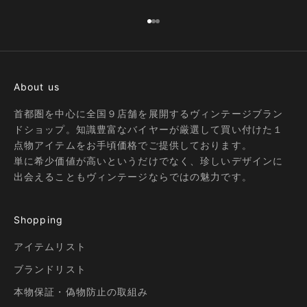
I18n Error: Missing interpolation
I18n Error: Missing interpolatio
I18n Error: Missing interpolati
About us
首都圏を中心に全国９店舗を展開するヴィンテージブラン
ドショップ。知識豊富なバイヤーが厳選して買い付けた１
点物アイテムをお手頃価格でご提供しております。
単に希少価値が高いというだけでなく、珍しいデザインに
出会えることもヴィンテージならではの魅力です。
Shopping
アイテムリスト
ブランドリスト
本物保証・偽物防止の取組み