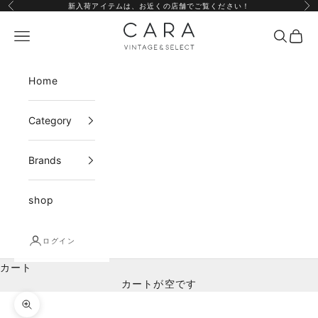
コンテンツへスキップ
新入荷アイテムは、
お近くの店舗
でご覧ください！
前へ
次
CARA vintage&select
メニュー
検索
カー
Home
Category
Brands
shop
ログイン
カート
カートが空です
ズームイン