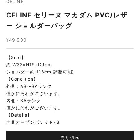
CELINE
CELINE セリーヌ マカダム PVC/レザ
ー ショルダーバッグ
セール価格
¥49,900
【Size】
約 W22×H19×D9cm
ショルダー約 116cm(調整可能)
【Condition】
外側：AB〜BAランク
僅かに汚れがございます。
内側：BAランク
僅かに汚れがございます。
【Details】
内側オープンポケット×3
売り切れ