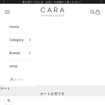
コンテンツへスキップ
新入荷アイテムは、
お近くの店舗
でご覧ください！
前へ
次
CARA vintage&select
メニュー
検索
カー
Home
Category
Brands
shop
ログイン
カート
カートが空です
ズームイン