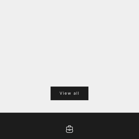
福岡キャナルシティオーパ 1F POPUPのご案内
Webサ
ポイント
View all