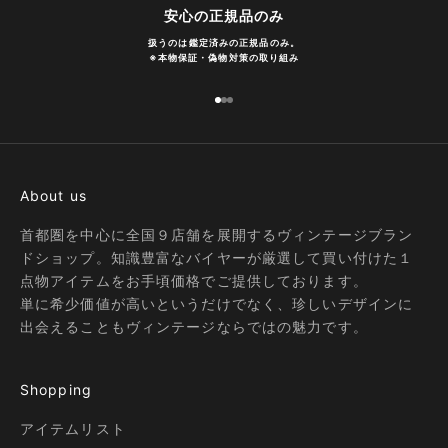
安心の正規品のみ
扱うのは鑑定済みの正規品のみ。
※
本物保証・偽物対策の取り組み
I18n Error: Missing interpolation
I18n Error: Missing interpolatio
I18n Error: Missing interpolati
About us
首都圏を中心に全国９店舗を展開するヴィンテージブラン
ドショップ。知識豊富なバイヤーが厳選して買い付けた１
点物アイテムをお手頃価格でご提供しております。
単に希少価値が高いというだけでなく、珍しいデザインに
出会えることもヴィンテージならではの魅力です。
Shopping
アイテムリスト