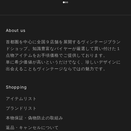
I18n Error: Missing interpolation
I18n Error: Missing interpolatio
I18n Error: Missing interpolati
About us
首都圏を中心に全国９店舗を展開するヴィンテージブラン
ドショップ。知識豊富なバイヤーが厳選して買い付けた１
点物アイテムをお手頃価格でご提供しております。
単に希少価値が高いというだけでなく、珍しいデザインに
出会えることもヴィンテージならではの魅力です。
Shopping
アイテムリスト
ブランドリスト
本物保証・偽物防止の取組み
返品・キャンセルについて