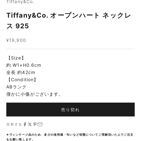
Tiffany&Co.
Tiffany&Co. オープンハート ネックレ
ス 925
セール価格
¥19,900
【Size】
約 W1×H0.6cm
全長 約42cm
【Condition】
ABランク
僅かに小傷がございます。
売り切れ
共有する
※ヴィンテージ品のため、多少の使用感・匂いなど状態についてご理解頂いた上でご注文
をお願い致します。