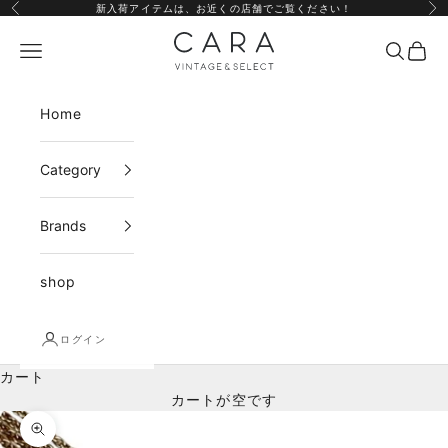
コンテンツへスキップ
新入荷アイテムは、
お近くの店舗
でご覧ください！
前へ
次
CARA vintage&select
メニュー
検索
カー
Home
Category
Brands
shop
ログイン
カート
カートが空です
ズームイン