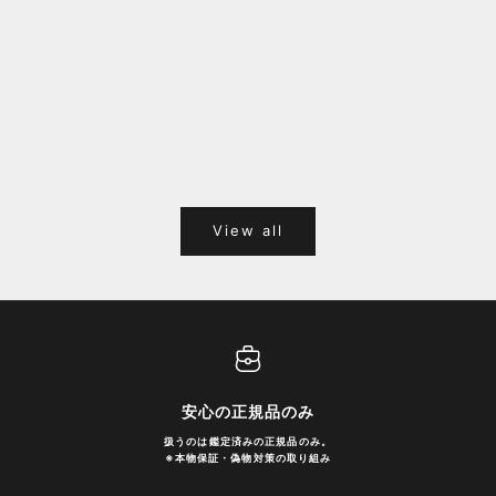
福岡キャナルシティオーパ 1F POPUPのご案内
Webサ
ポイント
View all
安心の正規品のみ
扱うのは鑑定済みの正規品のみ。
※
本物保証・偽物対策の取り組み