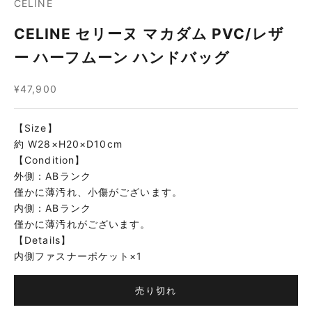
CELINE
CELINE セリーヌ マカダム PVC/レザ
ー ハーフムーン ハンドバッグ
セール価格
¥47,900
【Size】
約 W28×H20×D10cm
【Condition】
外側：ABランク
僅かに薄汚れ、小傷がございます。
内側：ABランク
僅かに薄汚れがございます。
【Details】
内側ファスナーポケット×1
売り切れ