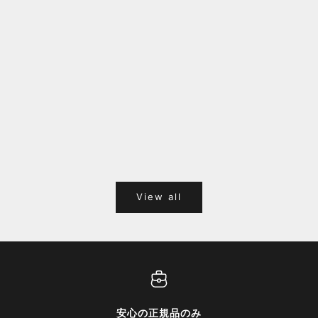
福岡キャナルシティオーパ 1F POPUPのご案内
Webサ
ポイント
View all
安心の正規品のみ