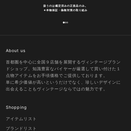
扱うのは鑑定済みの正規品のみ。
※
本物保証・偽物対策の取り組み
I18n Error: Missing interpolation
I18n Error: Missing interpolatio
I18n Error: Missing interpolati
About us
首都圏を中心に全国９店舗を展開するヴィンテージブラン
ドショップ。知識豊富なバイヤーが厳選して買い付けた１
点物アイテムをお手頃価格でご提供しております。
単に希少価値が高いというだけでなく、珍しいデザインに
出会えることもヴィンテージならではの魅力です。
Shopping
アイテムリスト
ブランドリスト