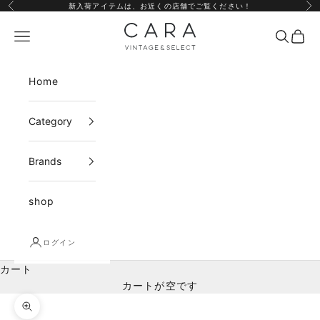
コンテンツへスキップ
新入荷アイテムは、
お近くの店舗
でご覧ください！
前へ
次
CARA vintage&select
メニュー
検索
カー
Home
Category
Brands
shop
ログイン
カート
カートが空です
ズームイン