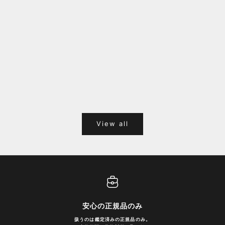
福岡キャナルシティオーパ 1F POPUPのご案内
Webサ
ポイント
View all
安心の正規品のみ
扱うのは鑑定済みの正規品のみ。