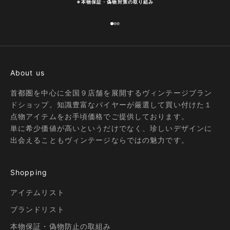
※
本物保証・偽物対策の取り組み
I18n Error: Missing interpolation
I18n Error: Missing interpolatio
I18n Error: Missing interpolati
About us
首都圏を中心に全国９店舗を展開するヴィンテージブラン
ドショップ。知識豊富なバイヤーが厳選して買い付けた１
点物アイテムをお手頃価格でご提供しております。
単に希少価値が高いというだけでなく、珍しいデザインに
出会えることもヴィンテージならではの魅力です。
Shopping
アイテムリスト
ブランドリスト
本物保証・偽物防止の取組み