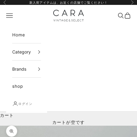
コンテンツへスキップ
新入荷アイテムは、
お近くの店舗
でご覧ください！
前へ
次
CARA vintage&select
メニュー
検索
カー
Home
Category
Brands
shop
ログイン
カート
カートが空です
ズームイン