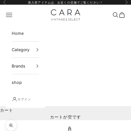
コンテンツへスキップ
新入荷アイテムは、
お近くの店舗
でご覧ください！
前へ
次
CARA vintage&select
メニュー
検索
カー
Home
Category
Brands
shop
ログイン
カート
カートが空です
ズームイン