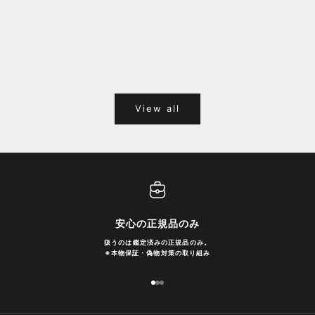
福岡キャナルシティオーパ 1F POPUPのご案内
Webサ
ポイント
View all
安心の正規品のみ
扱うのは鑑定済みの正規品のみ。
※
本物保証・偽物対策の取り組み
I18n Error: Missing interpolation
I18n Error: Missing interpolatio
I18n Error: Missing interpolati