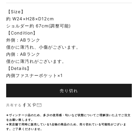
【Size】
約 W24×H28×D12cm
ショルダー約 67cm(調整可能)
【Condition】
外側：ABランク
僅かに薄汚れ、小傷がございます。
内側：ABランク
僅かに薄汚れがございます。
【Details】
内側ファスナーポケット×1
売り切れ
共有する
※ヴィンテージ品のため、多少の使用感・匂いなど状態についてご理解頂いた上でご注文
をお願い致します。
※実店舗で同時に販売している1点物の商品のため、売り切れている可能性がございま
す。ご了承くださいませ。