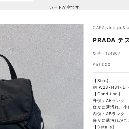
カートが空です
CARA vintage&s
PRADA 
型番 : 124807
セール価格
¥51,000
【Size】
約 W23×H31×D1
【Condition】
外側：ABランク
僅かに薄汚れ、小
内側：ABランク
僅かに薄汚れがご
【Details】