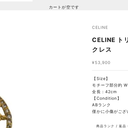
カートが空です
CELINE
CELINE
クレス
セール価格
¥53,900
【Size】
モチーフ部分約 W1
全長：42cm
【Condition】
ABランク
僅かに小傷がござ
商品ランク / 返