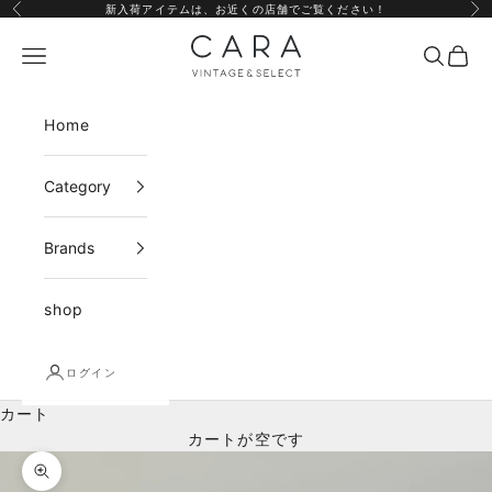
コンテンツへスキップ
新入荷アイテムは、
お近くの店舗
でご覧ください！
前へ
次
CARA vintage&select
メニュー
検索
カー
Home
Category
Brands
shop
ログイン
カート
カートが空です
ズームイン