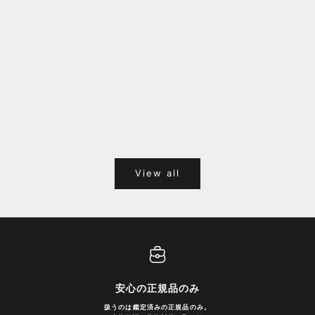
福岡キャナルシティオーパ 1F POPUPのご案内
Webサ
ポイント
View all
安心の正規品のみ
扱うのは鑑定済みの正規品のみ。