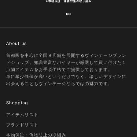
※
本物保証・偽物対策の取り組み
I18n Error: Missing interpolation
I18n Error: Missing interpolatio
I18n Error: Missing interpolati
About us
首都圏を中心に全国９店舗を展開するヴィンテージブラン
ドショップ。知識豊富なバイヤーが厳選して買い付けた１
点物アイテムをお手頃価格でご提供しております。
単に希少価値が高いというだけでなく、珍しいデザインに
出会えることもヴィンテージならではの魅力です。
Shopping
アイテムリスト
ブランドリスト
本物保証・偽物防止の取組み