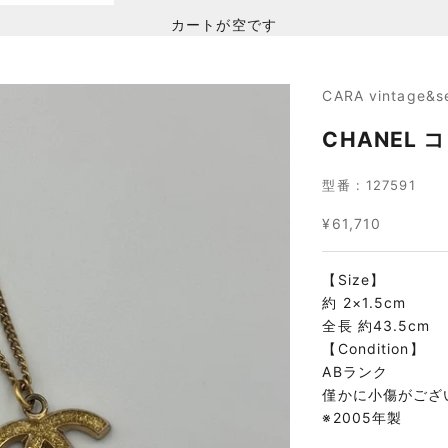
カートが空です
CARA vintage&s
CHANEL
型番 : 127591
セール価格
¥61,710
【Size】
約 2×1.5cm
全長 約43.5cm
【Condition】
ABランク
僅かに小傷がござ
※2005年製