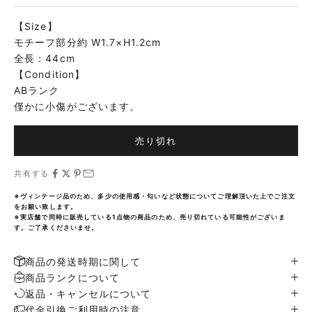
【Size】
モチーフ部分約 W1.7×H1.2cm
全長：44cm
【Condition】
ABランク
僅かに小傷がございます。
売り切れ
共有する
※ヴィンテージ品のため、多少の使用感・匂いなど状態についてご理解頂いた上でご注文
をお願い致します。
※実店舗で同時に販売している1点物の商品のため、売り切れている可能性がございま
す。ご了承くださいませ。
商品の発送時期に関して
商品ランクについて
返品・キャンセルについて
代金引換ご利用時の注意