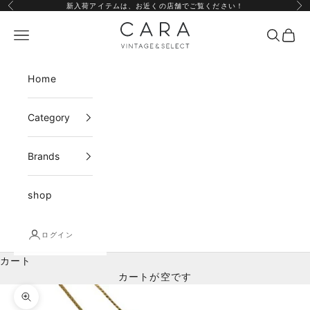
コンテンツへスキップ
新入荷アイテムは、
お近くの店舗
でご覧ください！
前へ
次
CARA vintage&select
メニュー
検索
カー
Home
Category
Brands
shop
ログイン
カート
カートが空です
ズームイン