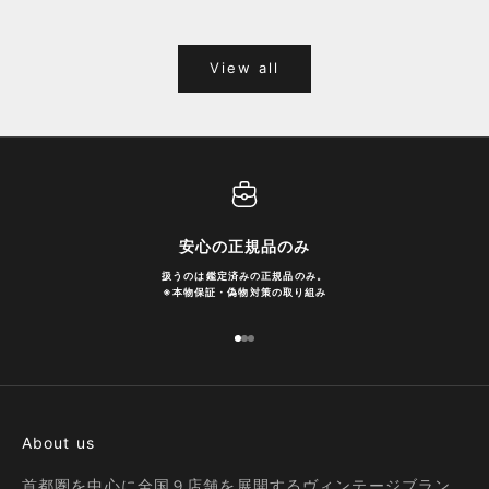
View all
安心の正規品のみ
扱うのは鑑定済みの正規品のみ。
※
本物保証・偽物対策の取り組み
I18n Error: Missing interpolation
I18n Error: Missing interpolatio
I18n Error: Missing interpolati
About us
首都圏を中心に全国９店舗を展開するヴィンテージブラン