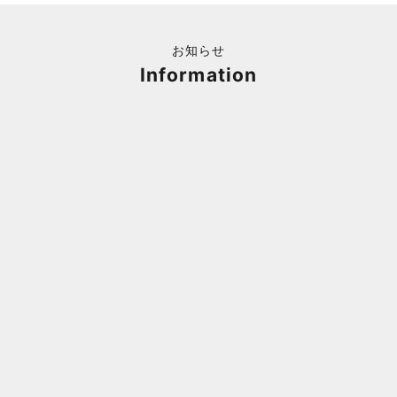
お知らせ
Information
福岡キャナルシティオーパ 1F POPUPのご案内
Webサ
ポイント