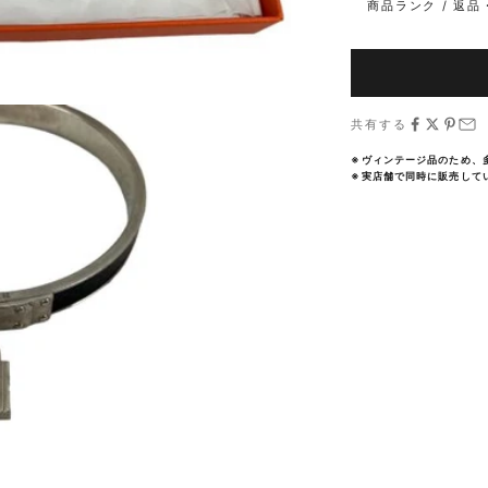
商品ランク / 返
共有する
※ヴィンテージ品のため、
※実店舗で同時に販売して