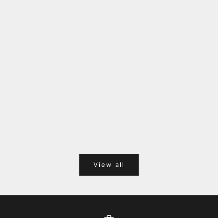
福岡キャナルシティオーパ 1F POPUPのご案内
Webサ
ポイント
View all