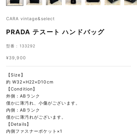
CARA vintage&select
PRADA テスート ハンドバッグ
型番 : 133292
セール価格
¥39,900
【Size】
約 W32×H22×D10cm
【Condition】
外側：ABランク
僅かに薄汚れ、小傷がございます。
内側：ABランク
僅かに薄汚れがございます。
【Details】
内側ファスナーポケット×1