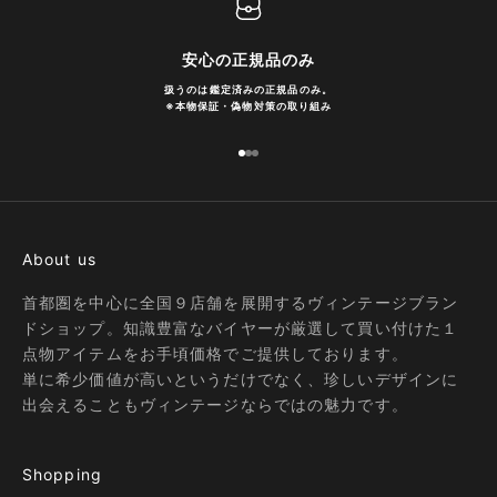
安心の正規品のみ
扱うのは鑑定済みの正規品のみ。
※
本物保証・偽物対策の取り組み
I18n Error: Missing interpolation
I18n Error: Missing interpolatio
I18n Error: Missing interpolati
About us
首都圏を中心に全国９店舗を展開するヴィンテージブラン
ドショップ。知識豊富なバイヤーが厳選して買い付けた１
点物アイテムをお手頃価格でご提供しております。
単に希少価値が高いというだけでなく、珍しいデザインに
出会えることもヴィンテージならではの魅力です。
Shopping