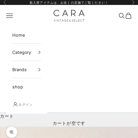
コンテンツへスキップ
新入荷アイテムは、
お近くの店舗
でご覧ください！
前へ
次
CARA vintage&select
メニュー
検索
カー
Home
Category
Brands
shop
ログイン
カート
カートが空です
ズームイン