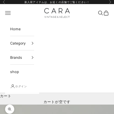
コンテンツへスキップ
新入荷アイテムは、
お近くの店舗
でご覧ください！
前へ
次
CARA vintage&select
メニュー
検索
カー
Home
Category
Brands
shop
ログイン
カート
カートが空です
ズームイン