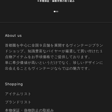
※
本物保証・偽物対策の取り組み
I18n Error: Missing interpolation
I18n Error: Missing interpolatio
I18n Error: Missing interpolati
About us
首都圏を中心に全国９店舗を展開するヴィンテージブラン
ドショップ。知識豊富なバイヤーが厳選して買い付けた１
点物アイテムをお手頃価格でご提供しております。
単に希少価値が高いというだけでなく、珍しいデザインに
出会えることもヴィンテージならではの魅力です。
Shopping
アイテムリスト
ブランドリスト
本物保証・偽物防止の取組み