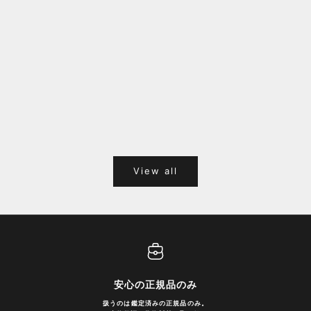
福岡キャナルシティオーパ 1F POPUPのご案内
Webサ
ポイント
View all
安心の正規品のみ
扱うのは鑑定済みの正規品のみ。