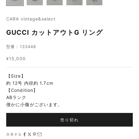
CARA vintage&select
GUCCI カットアウトG リング
型番 : 133448
セール価格
¥15,000
【Size】
約 12号 内径約 1.7cm
【Condition】
ABランク
僅かに小傷がございます。
売り切れ
共有する