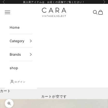
コンテンツへスキップ
新入荷アイテムは、
お近くの店舗
でご覧ください！
前へ
次
CARA vintage&select
メニュー
検索
カー
Home
Category
Brands
shop
ログイン
カート
カートが空です
ズームイン