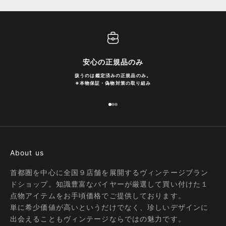
安心の正規品のみ
扱うのは鑑定済みの正規品のみ。
※
本物保証・偽物対策の取り組み
I18n Error: Missing interpolation
I18n Error: Missing interpolatio
I18n Error: Missing interpolati
About us
首都圏を中心に全国９店舗を展開するヴィンテージブラン
ドショップ。知識豊富なバイヤーが厳選して買い付けた１
点物アイテムをお手頃価格でご提供しております。
単に希少価値が高いというだけでなく、珍しいデザインに
出会えることもヴィンテージならではの魅力です。