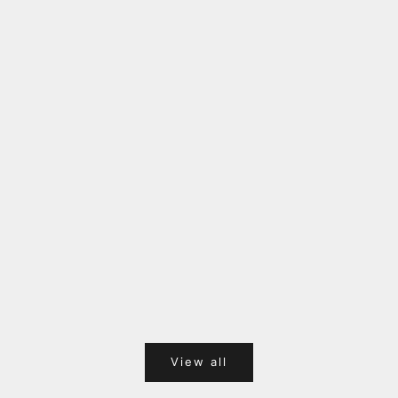
福岡キャナルシティオーパ 1F POPUPのご案内
Webサ
ポイント
View all