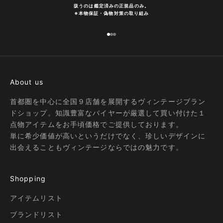
扱うのは鑑定済みの正規品のみ。
※
本物保証・偽物対策の取り組み
I18n Error: Missing interpolation
I18n Error: Missing interpolatio
I18n Error: Missing interpolati
About us
首都圏を中心に全国９店舗を展開するヴィンテージブラン
ドショップ。知識豊富なバイヤーが厳選して買い付けた１
点物アイテムをお手頃価格でご提供しております。
単に希少価値が高いというだけでなく、珍しいデザインに
出会えることもヴィンテージならではの魅力です。
Shopping
アイテムリスト
ブランドリスト