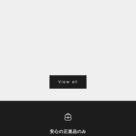
福岡キャナルシティオーパ 1F POPUPのご案内
Webサ
ポイント
View all
安心の正規品のみ