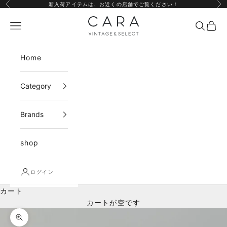
コンテンツへスキップ
新入荷アイテムは、
お近くの店舗
でご覧ください！
前へ
次
CARA vintage&select
メニュー
検索
カー
Home
Category
Brands
shop
ログイン
カート
カートが空です
ズームイン