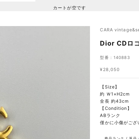
カートが空です
CARA vintage&s
Dior CD
型番 : 140883
セール価格
¥28,050
【Size】
約 Ｗ1×H2cm
全長 約43cm
【Condition】
ABランク
僅かに小傷がござ
商品ランク / 返