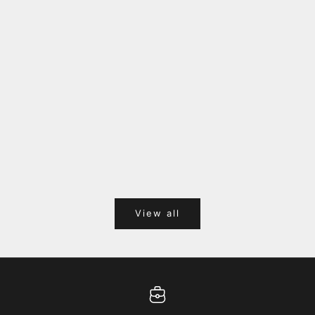
福岡キャナルシティオーパ 1F POPUPのご案内
Webサ
ポイント
View all