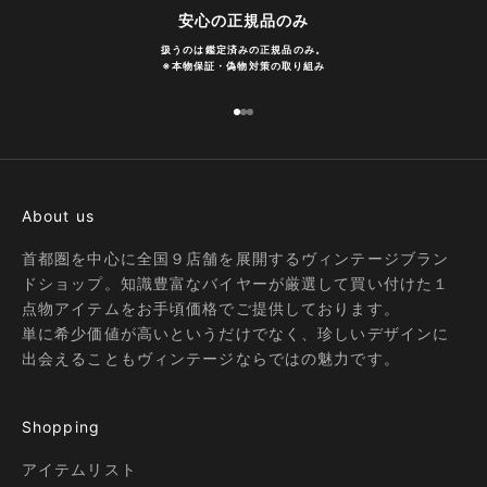
安心の正規品のみ
扱うのは鑑定済みの正規品のみ。
※
本物保証・偽物対策の取り組み
I18n Error: Missing interpolation
I18n Error: Missing interpolatio
I18n Error: Missing interpolati
About us
首都圏を中心に全国９店舗を展開するヴィンテージブラン
ドショップ。知識豊富なバイヤーが厳選して買い付けた１
点物アイテムをお手頃価格でご提供しております。
単に希少価値が高いというだけでなく、珍しいデザインに
出会えることもヴィンテージならではの魅力です。
Shopping
アイテムリスト