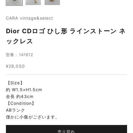
CARA vintage&select
Dior CDロゴ ひし形 ラインストーン ネ
ックレス
型番 : 141612
セール価格
¥28,050
【Size】
約 W1.5×H1.5cm
全長 約43cm
【Condition】
ABランク
僅かに小傷がございます。
売り切れ