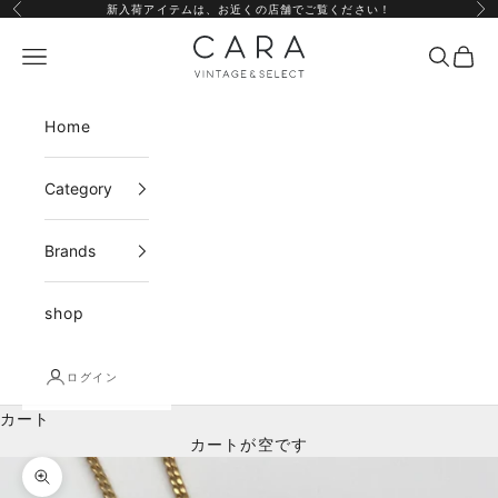
コンテンツへスキップ
新入荷アイテムは、
お近くの店舗
でご覧ください！
前へ
次
CARA vintage&select
メニュー
検索
カー
Home
Category
Brands
shop
ログイン
カート
カートが空です
ズームイン