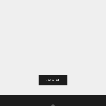
福岡キャナルシティオーパ 1F POPUPのご案内
Webサ
ポイント
View all