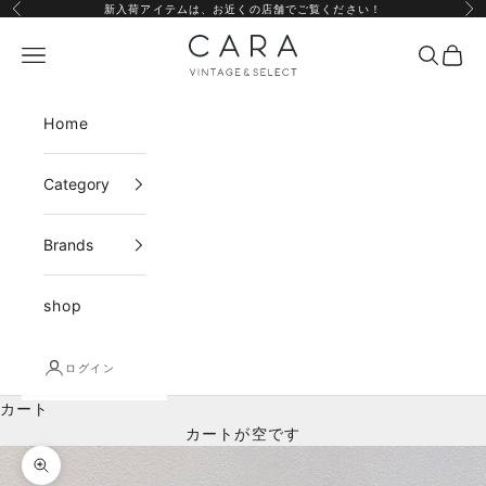
コンテンツへスキップ
新入荷アイテムは、
お近くの店舗
でご覧ください！
前へ
次
CARA vintage&select
メニュー
検索
カー
Home
Category
Brands
shop
ログイン
カート
カートが空です
ズームイン