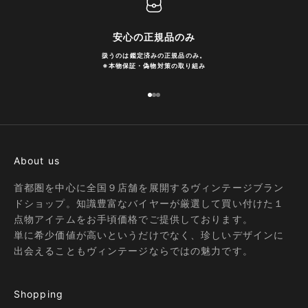
安心の正規品のみ
扱うのは鑑定済みの正規品のみ。
※
本物保証・偽物対策の取り組み
I18n Error: Missing interpolation
I18n Error: Missing interpolatio
I18n Error: Missing interpolati
About us
首都圏を中心に全国９店舗を展開するヴィンテージブラン
ドショップ。知識豊富なバイヤーが厳選して買い付けた１
点物アイテムをお手頃価格でご提供しております。
単に希少価値が高いというだけでなく、珍しいデザインに
出会えることもヴィンテージならではの魅力です。
Shopping