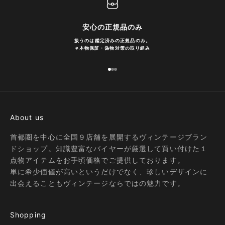
安心の正規品のみ
扱うのは鑑定済みの正規品のみ。
※
本物保証・偽物対策の取り組み
I18n Error: Missing interpolation
I18n Error: Missing interpolatio
I18n Error: Missing interpolati
About us
首都圏を中心に全国９店舗を展開するヴィンテージブラン
ドショップ。知識豊富なバイヤーが厳選して買い付けた１
点物アイテムをお手頃価格でご提供しております。
単に希少価値が高いというだけでなく、珍しいデザインに
出会えることもヴィンテージならではの魅力です。
Shopping