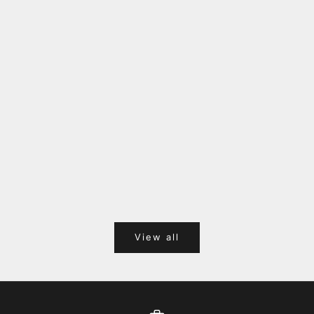
福岡キャナルシティオーパ 1F POPUPのご案内
Webサ
ポイント
View all