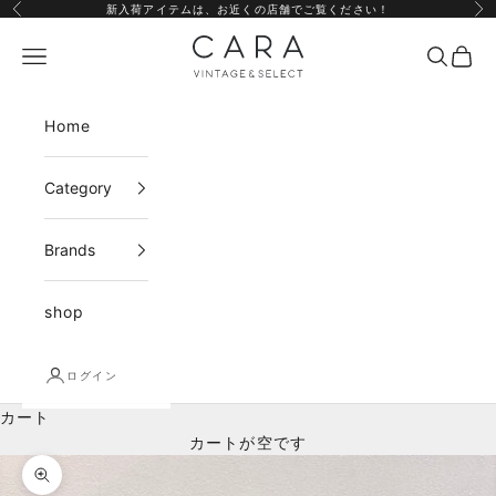
コンテンツへスキップ
新入荷アイテムは、
お近くの店舗
でご覧ください！
前へ
次
CARA vintage&select
メニュー
検索
カー
Home
Category
Brands
shop
ログイン
カート
カートが空です
ズームイン