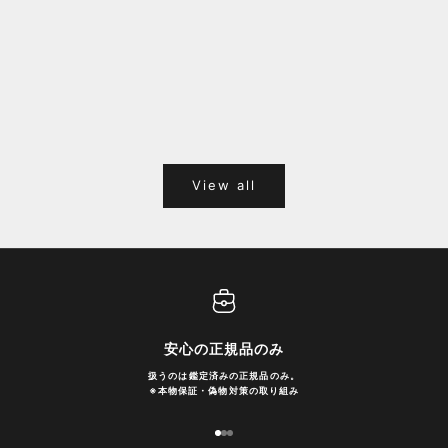
福岡キャナルシティオーパ 1F POPUPのご案内
Webサ
ポイント
View all
安心の正規品のみ
扱うのは鑑定済みの正規品のみ。
※
本物保証・偽物対策の取り組み
I18n Error: Missing interpolation
I18n Error: Missing interpolatio
I18n Error: Missing interpolati