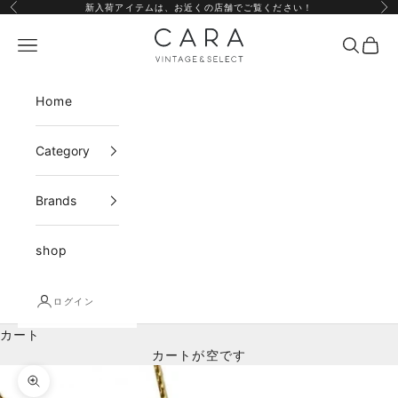
コンテンツへスキップ
新入荷アイテムは、
お近くの店舗
でご覧ください！
前へ
次
CARA vintage&select
メニュー
検索
カー
Home
Category
Brands
shop
ログイン
カート
カートが空です
ズームイン