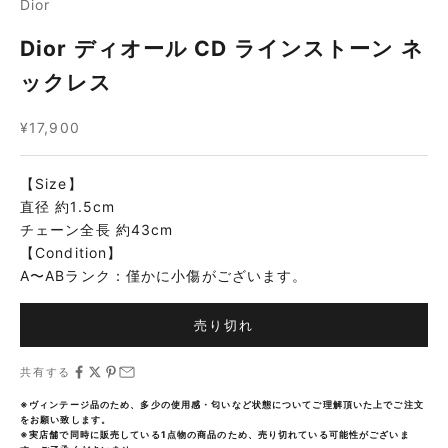
Dior
Dior ディオール CD ラインストーン ネ
ックレス
セール価格
¥17,900
【Size】
直径 約1.5cm
チェーン全長 約43cm
【Condition】
A〜ABランク：僅かに小傷がございます。
売り切れ
共有する
※ヴィンテージ品のため、多少の使用感・匂いなど状態についてご理解頂いた上でご注文
をお願い致します。
※実店舗で同時に販売している1点物の商品のため、売り切れている可能性がございま