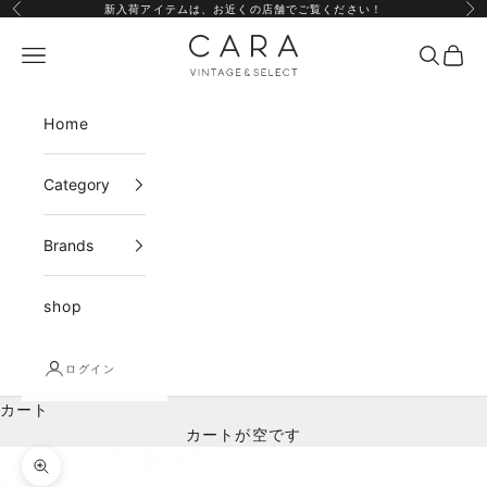
コンテンツへスキップ
新入荷アイテムは、
お近くの店舗
でご覧ください！
前へ
次
CARA vintage&select
メニュー
検索
カー
Home
Category
Brands
shop
ログイン
カート
カートが空です
ズームイン