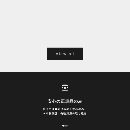
福岡キャナルシティオーパ 1F POPUPのご案内
Webサ
ポイント
View all
安心の正規品のみ
扱うのは鑑定済みの正規品のみ。
※
本物保証・偽物対策の取り組み
I18n Error: Missing interpolation
I18n Error: Missing interpolatio
I18n Error: Missing interpolati