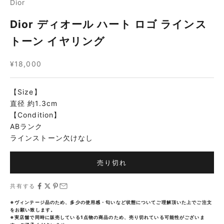
Dior
Dior ディオール ハート ロゴ ラインス
トーン イヤリング
セール価格
¥18,000
【Size】
直径 約1.3cm
【Condition】
ABランク
ラインストーン欠けなし
売り切れ
共有する
※ヴィンテージ品のため、多少の使用感・匂いなど状態についてご理解頂いた上でご注文
をお願い致します。
※実店舗で同時に販売している1点物の商品のため、売り切れている可能性がございま