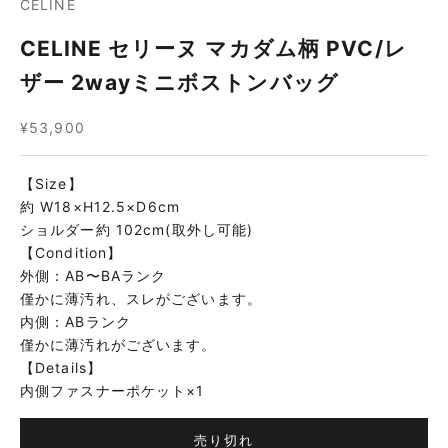
CELINE
CELINE セリーヌ マカダム柄 PVC/レ
ザー 2wayミニボストンバッグ
セール価格
¥53,900
【Size】
約 W18×H12.5×D6cm
ショルダー約 102cm(取外し可能)
【Condition】
外側：AB〜BAランク
僅かに薄汚れ、スレがございます。
内側：ABランク
僅かに薄汚れがございます。
【Details】
内側ファスナーポケット×1
売り切れ