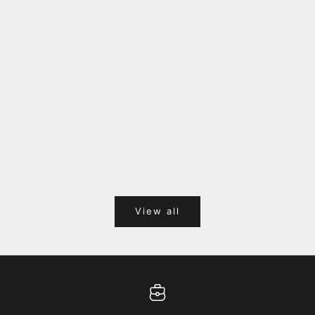
福岡キャナルシティオーパ 1F POPUPのご案内
Webサ
ポイント
View all