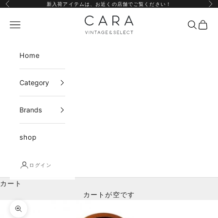
コンテンツへスキップ
新入荷アイテムは、
お近くの店舗
でご覧ください！
前へ
次
CARA vintage&select
メニュー
検索
カー
Home
Category
Brands
shop
ログイン
カート
カートが空です
ズームイン