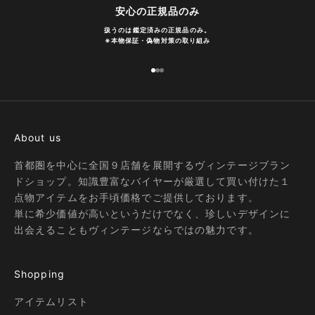
安心の正規品のみ
扱うのは鑑定済みの正規品のみ。
※
本物保証・偽物対策の取り組み
I18n Error: Missing interpolation
I18n Error: Missing interpolatio
I18n Error: Missing interpolati
About us
首都圏を中心に全国９店舗を展開するヴィンテージブラン
ドショップ。知識豊富なバイヤーが厳選して買い付けた１
点物アイテムをお手頃価格でご提供しております。
単に希少価値が高いというだけでなく、珍しいデザインに
出会えることもヴィンテージならではの魅力です。
Shopping
アイテムリスト