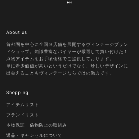
I18n Error: Missing interpolation
I18n Error: Missing interpolatio
I18n Error: Missing interpolati
About us
首都圏を中心に全国９店舗を展開するヴィンテージブラン
ドショップ。知識豊富なバイヤーが厳選して買い付けた１
点物アイテムをお手頃価格でご提供しております。
単に希少価値が高いというだけでなく、珍しいデザインに
出会えることもヴィンテージならではの魅力です。
Shopping
アイテムリスト
ブランドリスト
本物保証・偽物防止の取組み
返品・キャンセルについて