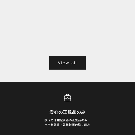
福岡キャナルシティオーパ 1F POPUPのご案内
Webサ
ポイント
View all
安心の正規品のみ
扱うのは鑑定済みの正規品のみ。
※
本物保証・偽物対策の取り組み