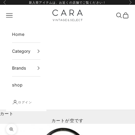
コンテンツへスキップ
新入荷アイテムは、
お近くの店舗
でご覧ください！
前へ
次
CARA vintage&select
メニュー
検索
カー
Home
Category
Brands
shop
ログイン
カート
カートが空です
ズームイン