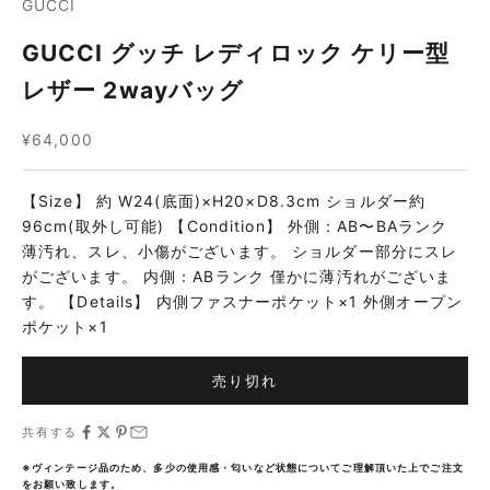
GUCCI
GUCCI グッチ レディロック ケリー型
レザー 2wayバッグ
セール価格
¥64,000
【Size】 約 W24(底面)×H20×D8.3cm ショルダー約
96cm(取外し可能) 【Condition】 外側：AB〜BAランク
薄汚れ、スレ、小傷がございます。 ショルダー部分にスレ
がございます。 内側：ABランク 僅かに薄汚れがございま
す。 【Details】 内側ファスナーポケット×1 外側オープン
ポケット×1
売り切れ
共有する
※ヴィンテージ品のため、多少の使用感・匂いなど状態についてご理解頂いた上でご注文
をお願い致します。