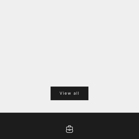
福岡キャナルシティオーパ 1F POPUPのご案内
Webサ
ポイント
View all