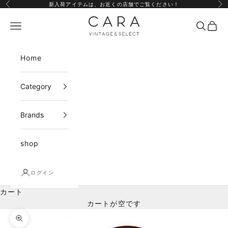
コンテンツへスキップ
新入荷アイテムは、
お近くの店舗
でご覧ください！
前へ
次
CARA vintage&select
メニュー
検索
カー
Home
Category
Brands
shop
ログイン
カート
カートが空です
ズームイン