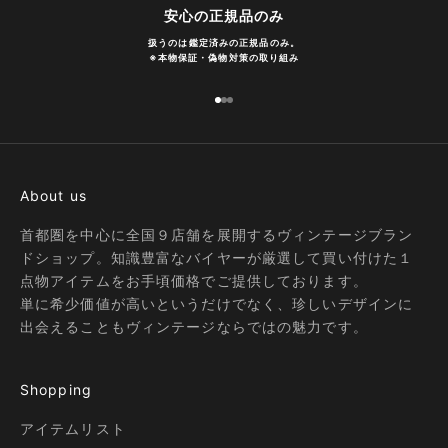
安心の正規品のみ
扱うのは鑑定済みの正規品のみ。
※
本物保証・偽物対策の取り組み
I18n Error: Missing interpolation
I18n Error: Missing interpolatio
I18n Error: Missing interpolati
About us
首都圏を中心に全国９店舗を展開するヴィンテージブラン
ドショップ。知識豊富なバイヤーが厳選して買い付けた１
点物アイテムをお手頃価格でご提供しております。
単に希少価値が高いというだけでなく、珍しいデザインに
出会えることもヴィンテージならではの魅力です。
Shopping
アイテムリスト