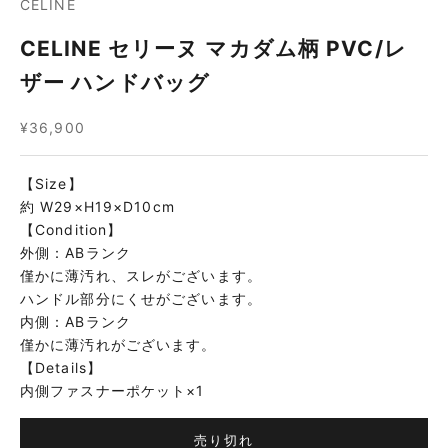
CELINE
CELINE セリーヌ マカダム柄 PVC/レ
ザー ハンドバッグ
セール価格
¥36,900
【Size】
約 W29×H19×D10cm
【Condition】
外側：ABランク
僅かに薄汚れ、スレがございます。
ハンドル部分にくせがございます。
内側：ABランク
僅かに薄汚れがございます。
【Details】
内側ファスナーポケット×1
売り切れ