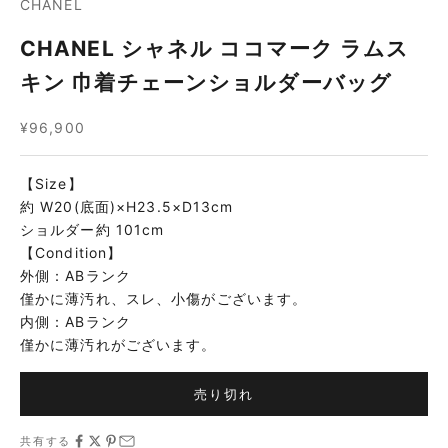
CHANEL
CHANEL シャネル ココマーク ラムス
キン 巾着チェーンショルダーバッグ
セール価格
¥96,900
【Size】
約 W20(底面)×H23.5×D13cm
ショルダー約 101cm
【Condition】
外側：ABランク
僅かに薄汚れ、スレ、小傷がございます。
内側：ABランク
僅かに薄汚れがございます。
売り切れ
共有する