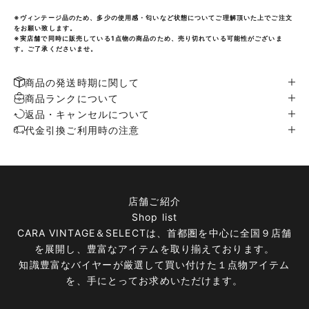
※ヴィンテージ品のため、多少の使用感・匂いなど状態についてご理解頂いた上でご注文
をお願い致します。
※実店舗で同時に販売している1点物の商品のため、売り切れている可能性がございま
す。ご了承くださいませ。
商品の発送時期に関して
商品ランクについて
返品・キャンセルについて
代金引換ご利用時の注意
店舗ご紹介
Shop list
CARA VINTAGE＆SELECTは、首都圏を中心に全国９店舗
を展開し、豊富なアイテムを取り揃えております。
知識豊富なバイヤーが厳選して買い付けた１点物アイテム
を、手にとってお求めいただけます。