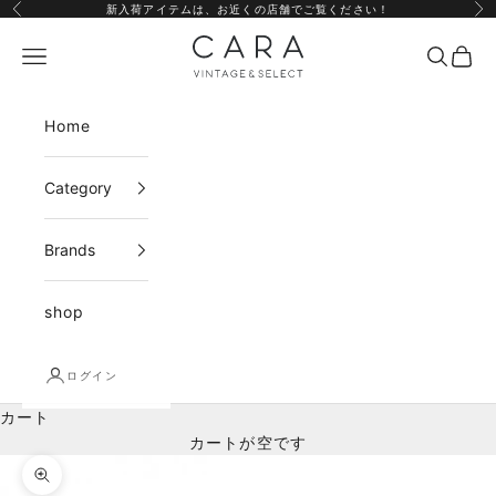
コンテンツへスキップ
新入荷アイテムは、
お近くの店舗
でご覧ください！
前へ
次
CARA vintage&select
メニュー
検索
カー
Home
Category
Brands
shop
ログイン
カート
カートが空です
ズームイン