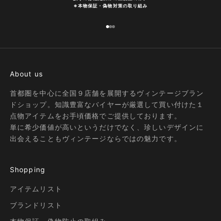
※
本物保証・偽物対策の取り組み
I18n Error: Missing interpolation
I18n Error: Missing interpolatio
I18n Error: Missing interpolati
About us
首都圏を中心に全国９店舗を展開するヴィンテージブラン
ドショップ。知識豊富なバイヤーが厳選して買い付けた１
点物アイテムをお手頃価格でご提供しております。
単に希少価値が高いというだけでなく、珍しいデザインに
出会えることもヴィンテージならではの魅力です。
Shopping
アイテムリスト
ブランドリスト