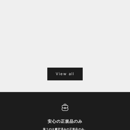
福岡キャナルシティオーパ 1F POPUPのご案内
Webサ
ポイント
View all
安心の正規品のみ
扱うのは鑑定済みの正規品のみ。