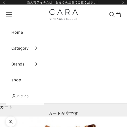
コンテンツへスキップ
新入荷アイテムは、
お近くの店舗
でご覧ください！
前へ
次
CARA vintage&select
メニュー
検索
カー
Home
Category
Brands
shop
ログイン
カート
カートが空です
ズームイン