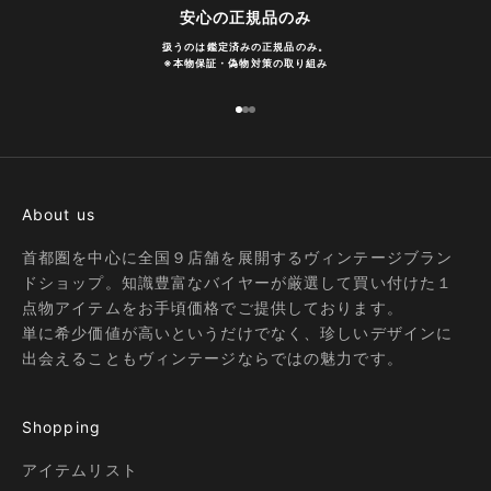
安心の正規品のみ
扱うのは鑑定済みの正規品のみ。
※
本物保証・偽物対策の取り組み
I18n Error: Missing interpolation
I18n Error: Missing interpolatio
I18n Error: Missing interpolati
About us
首都圏を中心に全国９店舗を展開するヴィンテージブラン
ドショップ。知識豊富なバイヤーが厳選して買い付けた１
点物アイテムをお手頃価格でご提供しております。
単に希少価値が高いというだけでなく、珍しいデザインに
出会えることもヴィンテージならではの魅力です。
Shopping
アイテムリスト