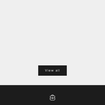
福岡キャナルシティオーパ 1F POPUPのご案内
Webサ
ポイント
View all