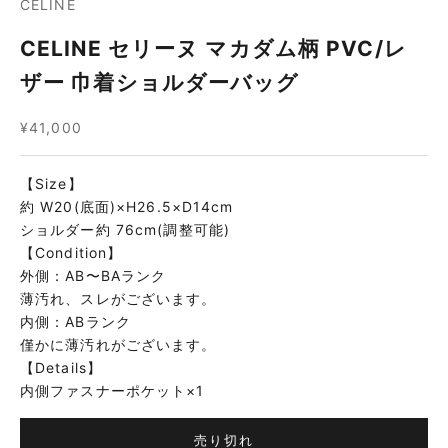
CELINE
CELINE セリーヌ マカダム柄 PVC/レ
ザー 巾着ショルダーバッグ
セール価格
¥41,000
【Size】
約 W20(底面)×H26.5×D14cm
ショルダー約 76cm(調整可能)
【Condition】
外側：AB〜BAランク
薄汚れ、スレがございます。
内側：ABランク
僅かに薄汚れがございます。
【Details】
内側ファスナーポケット×1
売り切れ