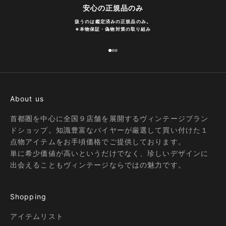
安心の正規品のみ
扱うのは鑑定済みの正規品のみ。
※
本物保証・偽物対策の取り組み
I18n Error: Missing interpolation
I18n Error: Missing interpolatio
I18n Error: Missing interpolati
About us
首都圏を中心に全国９店舗を展開するヴィンテージブラン
ドショップ。知識豊富なバイヤーが厳選して買い付けた１
点物アイテムをお手頃価格でご提供しております。
単に希少価値が高いというだけでなく、珍しいデザインに
出会えることもヴィンテージならではの魅力です。
Shopping
アイテムリスト