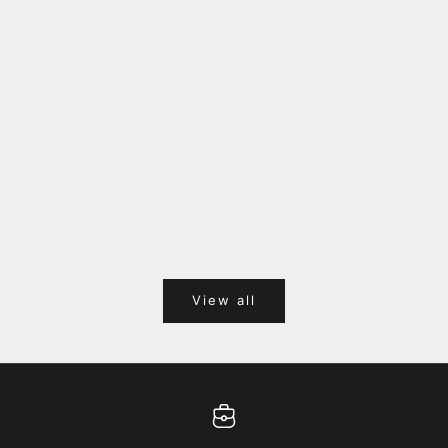
福岡キャナルシティオーパ 1F POPUPのご案内
Webサ
ポイント
View all