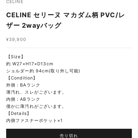
CELINE
CELINE セリーヌ マカダム柄 PVC/レ
ザー 2wayバッグ
セール価格
¥39,900
【Size】
約 W27×H17×D13cm
ショルダー約 94cm(取り外し可能)
【Condition】
外側：BAランク
薄汚れ、スレがございます。
内側：ABランク
僅かに薄汚れがございます。
【Details】
内側ファスナーポケット×1
売り切れ