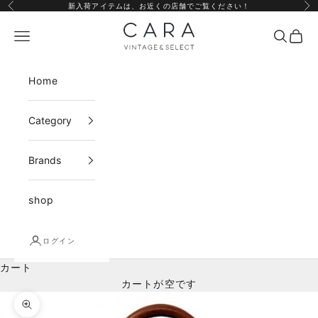
コンテンツへスキップ
新入荷アイテムは、
お近くの店舗
でご覧ください！
前へ
次
CARA vintage&select
メニュー
検索
カー
Home
Category
Brands
shop
ログイン
カート
カートが空です
ズームイン