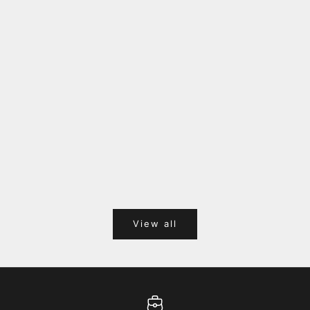
福岡キャナルシティオーパ 1F POPUPのご案内
Webサ
ポイント
View all