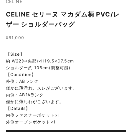
CELINE
CELINE セリーヌ マカダム柄 PVC/レ
ザー ショルダーバッグ
セール価格
¥61,000
【Size】
約 W22(中央部)×H19.5×D7.5cm
ショルダー約 106cm(調整可能)
【Condition】
外側：ABランク
僅かに薄汚れ、スレがございます。
内側：AB?Aランク
僅かに薄汚れがございます。
【Details】
内側ファスナーポケット×1
外側オープンポケット×1