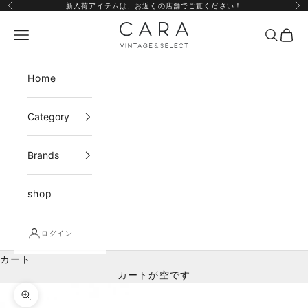
コンテンツへスキップ
新入荷アイテムは、
お近くの店舗
でご覧ください！
前へ
次
CARA vintage&select
メニュー
検索
カー
Home
Category
Brands
shop
ログイン
カート
カートが空です
ズームイン