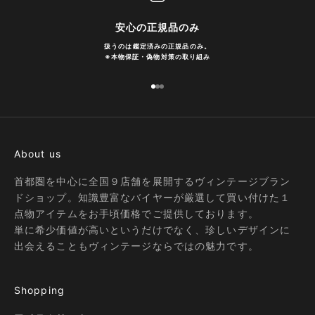
安心の正規品のみ
扱うのは鑑定済みの正規品のみ。
※
本物保証・偽物対策の取り組み
I18n Error: Missing interpolation
I18n Error: Missing interpolatio
I18n Error: Missing interpolati
About us
首都圏を中心に全国９店舗を展開するヴィンテージブラン
ドショップ。知識豊富なバイヤーが厳選して買い付けた１
点物アイテムをお手頃価格でご提供しております。
単に希少価値が高いというだけでなく、珍しいデザインに
出会えることもヴィンテージならではの魅力です。
Shopping