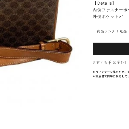
【Details】
内側ファスナーポ
外側ポケット×1
商品ランク / 返
共有する
※ヴィンテージ品のため、
※実店舗で同時に販売して