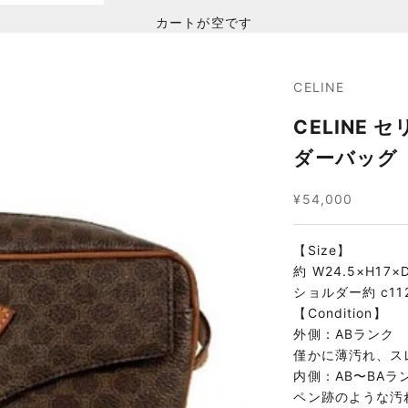
カートが空です
CELINE
CELINE 
ダーバッグ
セール価格
¥54,000
【Size】
約 W24.5×H17×
ショルダー約 c11
【Condition】
外側：ABランク
僅かに薄汚れ、ス
内側：AB〜BAラ
ペン跡のような汚