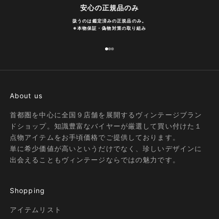
安心の正規品のみ
扱うのは鑑定済みの正規品のみ。
※
本物保証・偽物対策の取り組み
I18n Error: Missing interpolation
I18n Error: Missing interpolatio
I18n Error: Missing interpolati
About us
首都圏を中心に全国９店舗を展開するヴィンテージブラン
ドショップ。知識豊富なバイヤーが厳選して買い付けた１
点物アイテムをお手頃価格でご提供しております。
単に希少価値が高いというだけでなく、珍しいデザインに
出会えることもヴィンテージならではの魅力です。
Shopping
アイテムリスト