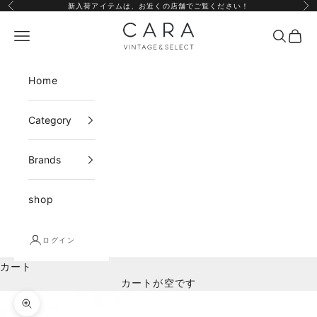
コンテンツへスキップ
新入荷アイテムは、
お近くの店舗
でご覧ください！
前へ
次
CARA vintage&select
メニュー
検索
カー
Home
Category
Brands
shop
ログイン
カート
カートが空です
ズームイン