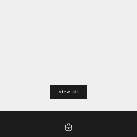
福岡キャナルシティオーパ 1F POPUPのご案内
Webサ
ポイント
View all