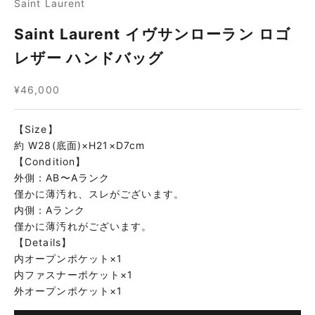
Saint Laurent
Saint Laurent イヴサンローラン ロゴ
レザー ハンドバッグ
セール価格
¥46,000
【Size】
約 W28(底面)×H21×D7cm
【Condition】
外側：AB〜Aランク
僅かに薄汚れ、スレがございます。
内側：Aランク
僅かに薄汚れがございます。
【Details】
内オープンポケット×1
内ファスナーポケット×1
外オープンポケット×1