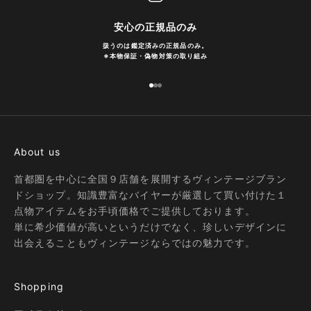
安心の正規品のみ
扱うのは鑑定済みの正規品のみ。
※
本物保証・偽物対策の取り組み
I18n Error: Missing interpolation
I18n Error: Missing interpolatio
I18n Error: Missing interpolati
About us
首都圏を中心に全国９店舗を展開するヴィンテージブラン
ドショップ。知識豊富なバイヤーが厳選して買い付けた１
点物アイテムをお手頃価格でご提供しております。
単に希少価値が高いというだけでなく、珍しいデザインに
出会えることもヴィンテージならではの魅力です。
Shopping