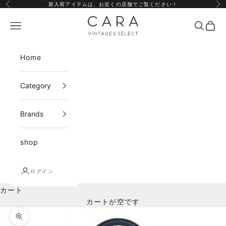
コンテンツへスキップ
新入荷アイテムは、
お近くの店舗
でご覧ください！
前へ
次
CARA vintage&select
メニュー
検索
カー
Home
Category
Brands
shop
ログイン
カート
カートが空です
ズームイン