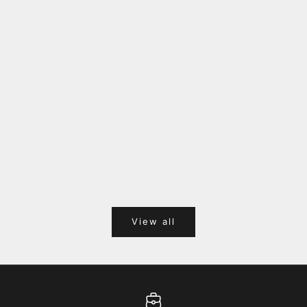
福岡キャナルシティオーパ 1F POPUPのご案内
Webサ
ポイント
View all