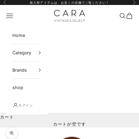
コンテンツへスキップ
新入荷アイテムは、
お近くの店舗
でご覧ください！
前へ
次
CARA vintage&select
メニュー
検索
カー
Home
Category
Brands
shop
ログイン
カート
カートが空です
ズームイン