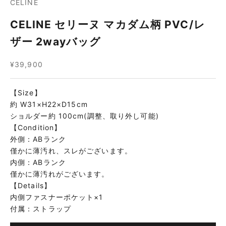
CELINE
CELINE セリーヌ マカダム柄 PVC/レ
ザー 2wayバッグ
セール価格
¥39,900
【Size】
約 W31×H22×D15cm
ショルダー約 100cm(調整、取り外し可能)
【Condition】
外側：ABランク
僅かに薄汚れ、スレがございます。
内側：ABランク
僅かに薄汚れがございます。
【Details】
内側ファスナーポケット×1
付属：ストラップ