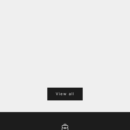
福岡キャナルシティオーパ 1F POPUPのご案内
Webサ
ポイント
View all