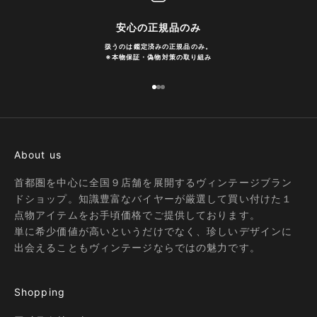
安心の正規品のみ
扱うのは鑑定済みの正規品のみ。
※
本物保証・偽物対策の取り組み
I18n Error: Missing interpolation
I18n Error: Missing interpolatio
I18n Error: Missing interpolati
About us
首都圏を中心に全国９店舗を展開するヴィンテージブラン
ドショップ。知識豊富なバイヤーが厳選して買い付けた１
点物アイテムをお手頃価格でご提供しております。
単に希少価値が高いというだけでなく、珍しいデザインに
出会えることもヴィンテージならではの魅力です。
Shopping