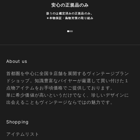
安心の正規品のみ
扱うのは鑑定済みの正規品のみ。
※
本物保証・偽物対策の取り組み
I18n Error: Missing interpolation
I18n Error: Missing interpolatio
I18n Error: Missing interpolati
About us
首都圏を中心に全国９店舗を展開するヴィンテージブラン
ドショップ。知識豊富なバイヤーが厳選して買い付けた１
点物アイテムをお手頃価格でご提供しております。
単に希少価値が高いというだけでなく、珍しいデザインに
出会えることもヴィンテージならではの魅力です。
Shopping
アイテムリスト