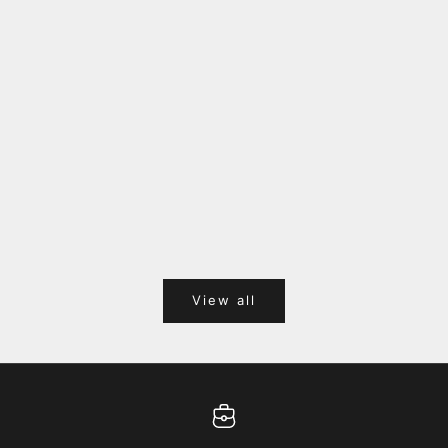
福岡キャナルシティオーパ 1F POPUPのご案内
Webサ
ポイント
View all