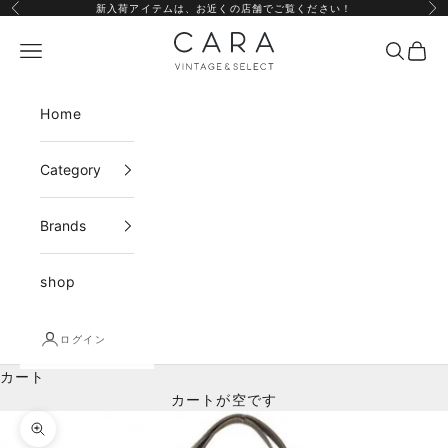
コンテンツへスキップ
新入荷アイテムは、
お近くの店舗
でご覧ください！
前へ
次
CARA vintage&select
メニュー
検索
カー
Home
Category
Brands
shop
ログイン
カート
カートが空です
ズームイン