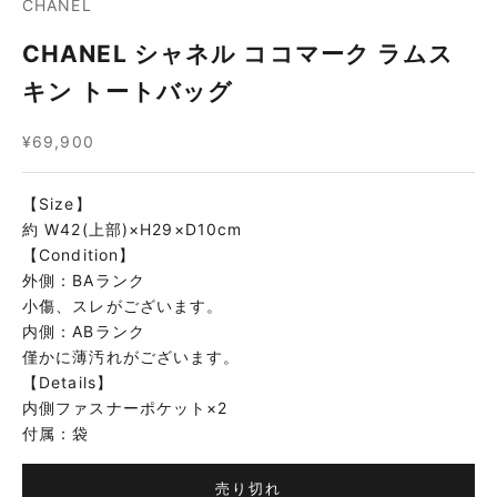
CHANEL
CHANEL シャネル ココマーク ラムス
キン トートバッグ
セール価格
¥69,900
【Size】
約 W42(上部)×H29×D10cm
【Condition】
外側：BAランク
小傷、スレがございます。
内側：ABランク
僅かに薄汚れがございます。
【Details】
内側ファスナーポケット×2
付属：袋
売り切れ